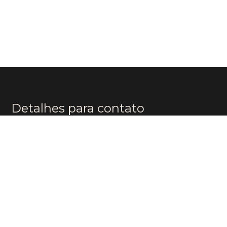
Detalhes para contato
EQUIPE BOUTIQUE BRAZIL
WhatsApp
(11) 96174-8482
E-mail
CONTATO@BOUTIQUEBR.COM.BR
Entre em contato
Nome
E-mail