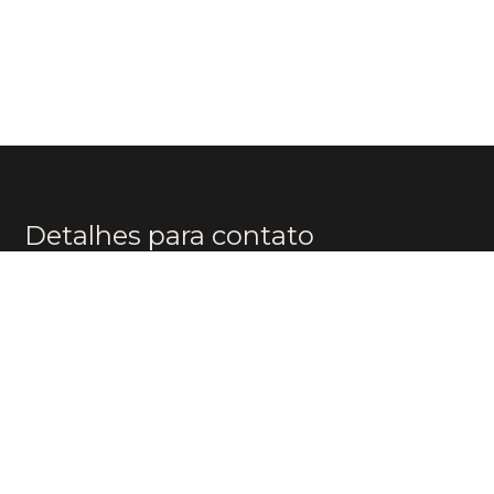
Detalhes para contato
EQUIPE BOUTIQUE BRAZIL
WhatsApp
(11) 96174-8482
E-mail
CONTATO@BOUTIQUEBR.COM.BR
Entre em contato
Nome
E-mail