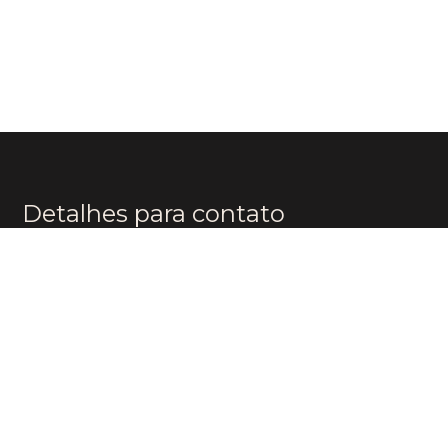
Detalhes para contato
EQUIPE BOUTIQUE BRAZIL
WhatsApp
(11) 96174-8482
E-mail
CONTATO@BOUTIQUEBR.COM.BR
Entre em contato
Nome
E-mail