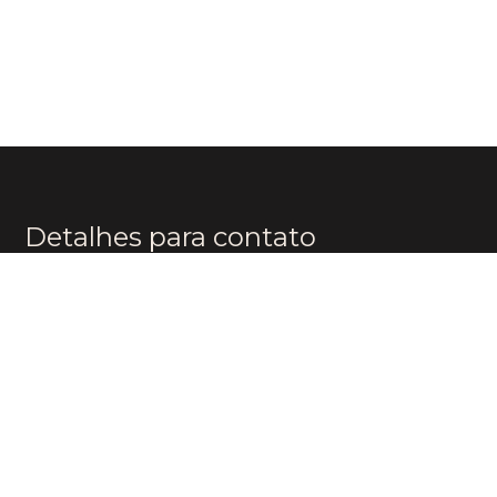
Detalhes para contato
EQUIPE BOUTIQUE BRAZIL
WhatsApp
(11) 96174-8482
E-mail
CONTATO@BOUTIQUEBR.COM.BR
Entre em contato
Nome
E-mail