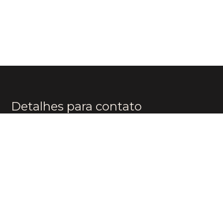
Detalhes para contato
EQUIPE BOUTIQUE BRAZIL
WhatsApp
(11) 96174-8482
E-mail
CONTATO@BOUTIQUEBR.COM.BR
Entre em contato
Nome
E-mail