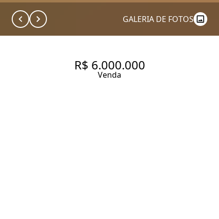
GALERIA DE FOTOS
R$ 6.000.000
Venda
APARTAMENTO COM 287 M² E
VISTA AGRADÁVEL NA CIDADE
JARDIM
287 m² Área útil
3 Dormitórios
3 Suítes
4 Banheiros
4 Vagas
Entrar em contato