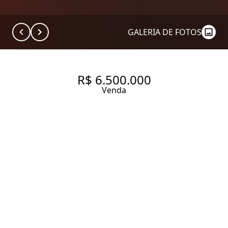
GALERIA DE FOTOS
R$ 6.500.000
Venda
APARTAMENTO COM 310 M², 3
QUARTOS SENDO 1 SUÍTE À
VENDA NO BAIRRO JARDIM
AMÉRICA.
310 m² Área útil
416 m² Área total
3 Dormitórios
1 Suíte
3 Banheiros