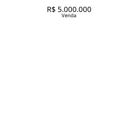
R$ 5.000.000
Venda
CASA COM 280 M², 3
QUARTOS SENDO 1 SUÍTE À
VENDA NO BAIRRO JARDIM
AMÉRICA.
280 m² Área construída
240 m² Área total
3 Dormitórios
1 Suíte
3 Banheiros
2 Vagas
Entrar em contato
Solicitar visita