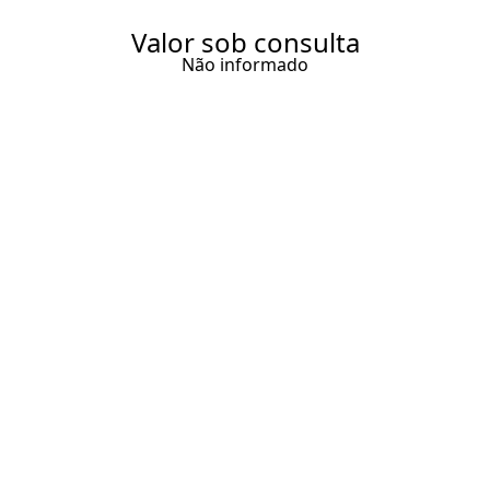
Valor sob consulta
Não informado
CASA COM CHARME E BOSSA
BAIANA NO OUTEIRO DAS
BRISAS
300 m² Área construída
3 Dormitórios
2 Suítes
4 Banheiros
Entrar em contato
Solicitar visita
Código do Imóvel:
BBR637