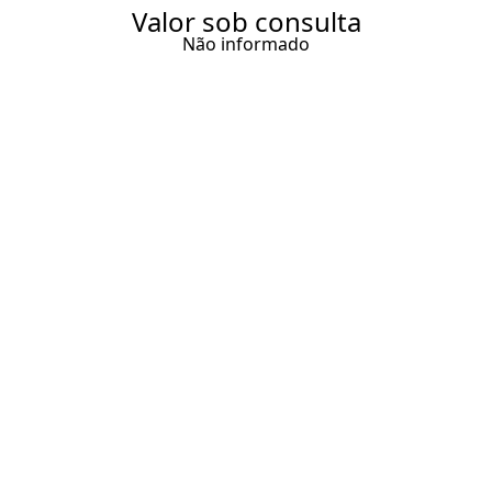
Valor sob consulta
Não informado
CASA PÉ NA AREIA EM SÃO
MIGUEL DOS MILAGRES
500 m² Área construída
6 Dormitórios
6 Suítes
7 Banheiros
Entrar em contato
Solicitar visita
Código do Imóvel:
BBR633