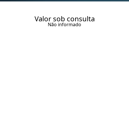
Valor sob consulta
Não informado
REFÚGIO PÉ NA AREIA NA
PRAIA DO MARCENEIRO, SÃO
MIGUEL DOS MILAGRES.
500 m² Área construída
7 Suítes
8 Banheiros
Entrar em contato
Solicitar visita
Código do Imóvel:
BBR648