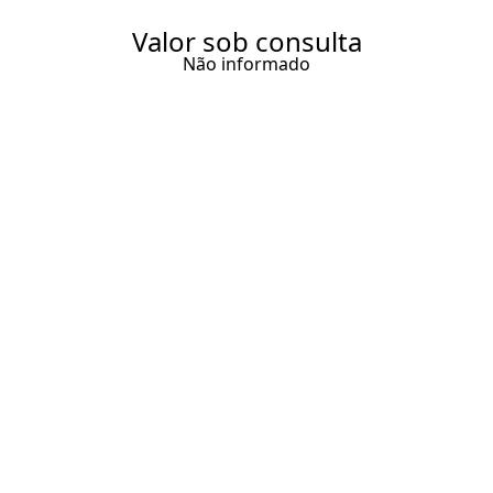
Valor sob consulta
Não informado
TEMPORADA | CASA FAZENDA
COM 3 QUARTOS SENDO 1
SUÍTE PARA ALUGUEL DE
TEMPORADA NA PRAIA DO
ESPELHO!
120 m² Área construída
3 Dormitórios
1 Suíte
3 Banheiros
1 Vaga
Entrar em contato