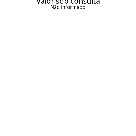
Valor sob consulta
Não informado
TERRENO PÉ NA AREIA COM
6.000 M² À VENDA EM
BITUPITÁ, CEARÁ
Entrar em contato
Solicitar visita
Código do Imóvel:
BBR708
DESCRIÇÃO